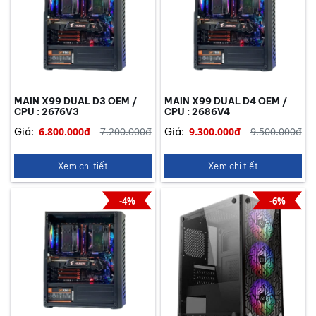
MAIN X99 DUAL D3 OEM /
MAIN X99 DUAL D4 OEM /
CPU : 2676V3
CPU : 2686V4
6.800.000đ
7.200.000đ
9.300.000đ
9.500.000đ
Giá:
Giá:
Xem chi tiết
Xem chi tiết
-4%
-6%