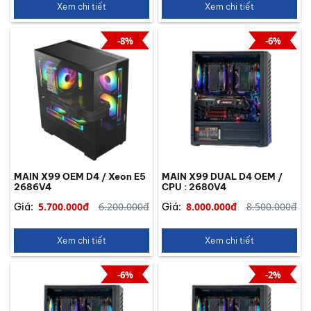
Xem chi tiết
Xem chi tiết
-8%
-6%
MAIN X99 OEM D4 / Xeon E5
MAIN X99 DUAL D4 OEM /
2686V4
CPU : 2680V4
5.700.000đ
6.200.000đ
8.000.000đ
8.500.000đ
Giá:
Giá:
Xem chi tiết
Xem chi tiết
-6%
-2%