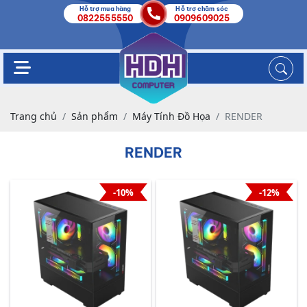
Hỗ trợ mua hàng
Hỗ trợ chăm sóc
0822555550
0909609025
Trang chủ
Sản phẩm
Máy Tính Đồ Họa
RENDER
RENDER
-10%
-12%