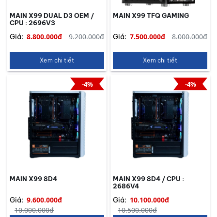
MAIN X99 DUAL D3 OEM /
MAIN X99 TFQ GAMING
CPU : 2696V3
8.800.000đ
9.200.000đ
7.500.000đ
8.000.000đ
Giá:
Giá:
Xem chi tiết
Xem chi tiết
-4%
-4%
MAIN X99 8D4
MAIN X99 8D4 / CPU :
2686V4
9.600.000đ
10.100.000đ
Giá:
Giá:
10.000.000đ
10.500.000đ