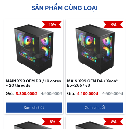
SẢN PHẨM CÙNG LOẠI
-10%
-9%
MAIN X99 OEM D3 / 10 cores
MAIN X99 OEM D4 / Xeon®
- 20 threads
E5-2667 v3
3.800.000đ
4.200.000đ
4.100.000đ
4.500.000đ
Giá:
Giá:
Xem chi tiết
Xem chi tiết
-8%
-8%