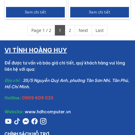
Xem chi tiết
Xem chi tiết
Page 1 / 2
1
2
Next
Last
VI TÍNH HOÀNG HUY
Để được tư vấn và báo giá chi tiết, quý khách hàng vui lòng
liên hệ với qua:
Địa chỉ :
35/5 Nguyễn Quý Anh, phường Tân Sơn Nhì, Tân Phú,
Hồ Chí Minh.
Hotline:
0909 609 025
Website:
www.hdhcomputer.vn
CHÍNH SÁCH HỖ TRỢ