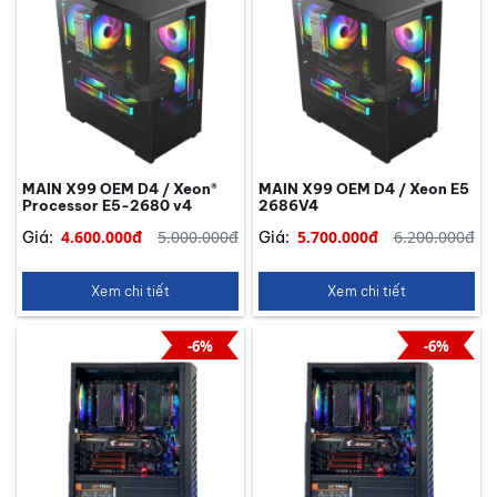
MAIN X99 OEM D4 / Xeon®
MAIN X99 OEM D4 / Xeon E5
Processor E5-2680 v4
2686V4
4.600.000đ
5.000.000đ
5.700.000đ
6.200.000đ
Giá:
Giá:
Xem chi tiết
Xem chi tiết
-6%
-6%