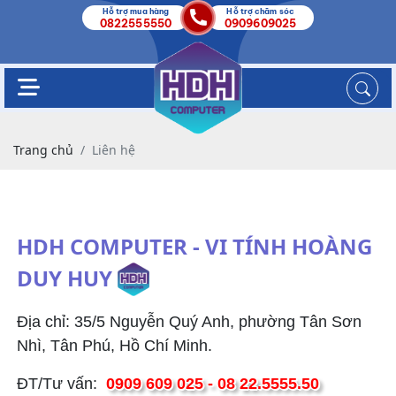
Hỗ trợ mua hàng
Hỗ trợ chăm sóc
0822555550
0909609025
Trang chủ
Liên hệ
HDH COMPUTER - VI TÍNH HOÀNG
DUY HUY
Địa chỉ:
35/5 Nguyễn Quý Anh, phường Tân Sơn
Nhì, Tân Phú, Hồ Chí Minh.
ĐT/Tư vấn:
0909 609 025 - 08 22.5555.50