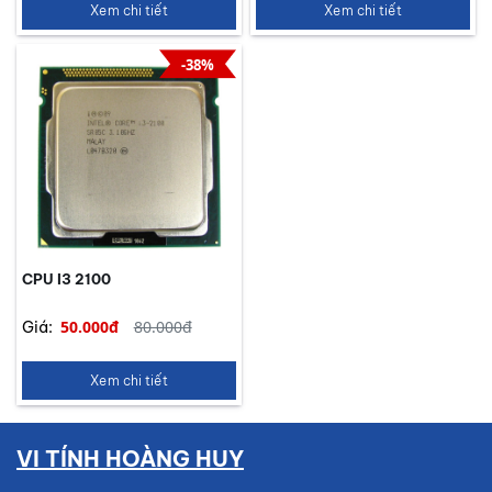
Xem chi tiết
Xem chi tiết
-38%
CPU I3 2100
50.000đ
80.000đ
Giá:
Xem chi tiết
VI TÍNH HOÀNG HUY