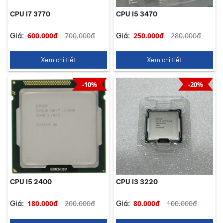
CPU I7 3770
CPU I5 3470
600.000đ
700.000đ
250.000đ
280.000đ
Giá:
Giá:
Xem chi tiết
Xem chi tiết
-10%
-20%
CPU I5 2400
CPU I3 3220
180.000đ
200.000đ
80.000đ
100.000đ
Giá:
Giá: