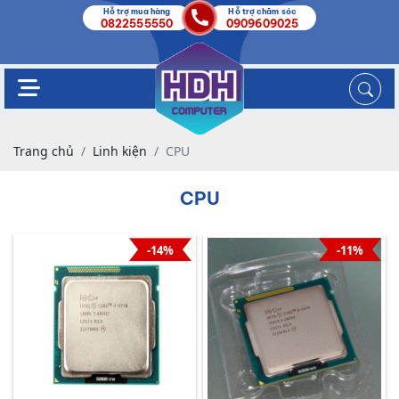
Hỗ trợ mua hàng
Hỗ trợ chăm sóc
0822555550
0909609025
Trang chủ
Linh kiện
CPU
CPU
-14%
-11%