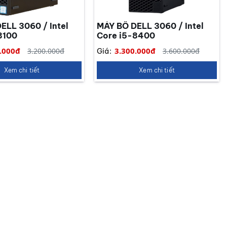
ELL 3060 / Intel
MÁY BÔ DELL 3060 / Intel
8100
Core i5-8400
.000đ
3.300.000đ
3.200.000đ
3.600.000đ
Giá:
Xem chi tiết
Xem chi tiết