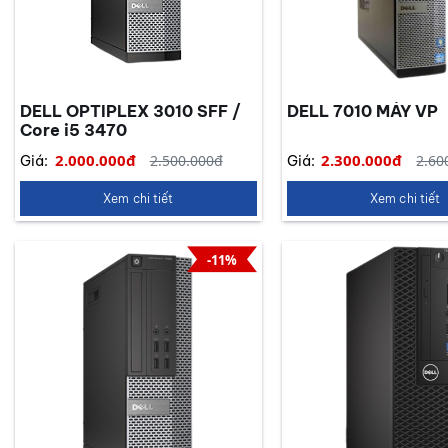
DELL OPTIPLEX 3010 SFF /
DELL 7010 MÁY VP
Core i5 3470
2.000.000đ
2.300.000đ
2.500.000đ
2.60
Giá:
Giá:
Xem chi tiết
Xem chi tiết
-11%