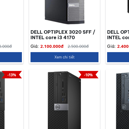
DELL OPTIPLEX 3020 SFF /
DELL OPT
INTEL core i3 4170
INTEL co
2.100.000đ
2.400
0.000đ
2.500.000đ
Giá:
Giá:
Xem chi tiết
-13%
-10%