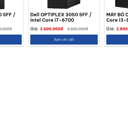
0 SFF /
Dell OPTIPLEX 3050 SFF /
MÁY BÔ D
Intel Core i7-6700
Core i3-
3.600.000đ
2.800
0.000đ
4.000.000đ
Giá:
Giá:
Xem chi tiết