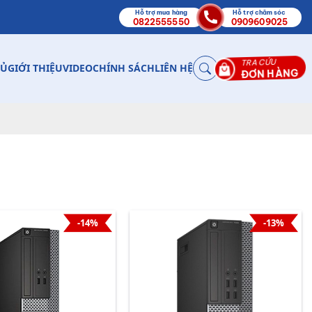
Hỗ trợ mua hàng
Hỗ trợ chăm sóc
0822555550
0909609025
TRA CỨU
HỦ
GIỚI THIỆU
VIDEO
CHÍNH SÁCH
LIÊN HỆ
ĐƠN HÀNG
-14%
-13%