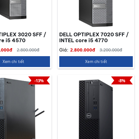
IPLEX 3020 SFF /
DELL OPTIPLEX 7020 SFF /
re i5 4570
INTEL core i5 4770
.000đ
2.800.000đ
2.800.000đ
3.200.000đ
Giá:
Xem chi tiết
Xem chi tiết
-13%
-8%