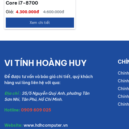
Core i7-8700
4.300.000đ
4.600.000đ
Giá:
Xem chi tiết
VI TÍNH HOÀNG HUY
CHÍ
Chính
Để được tư vấn và báo giá chi tiết, quý khách
Chính
hàng vui lòng liên hệ với qua:
Chính
Địa chỉ :
35/5 Nguyễn Quý Anh, phường Tân
Chính
Sơn Nhì, Tân Phú, Hồ Chí Minh.
Chính
Hotline:
0909 609 025
Website:
www.hdhcomputer.vn