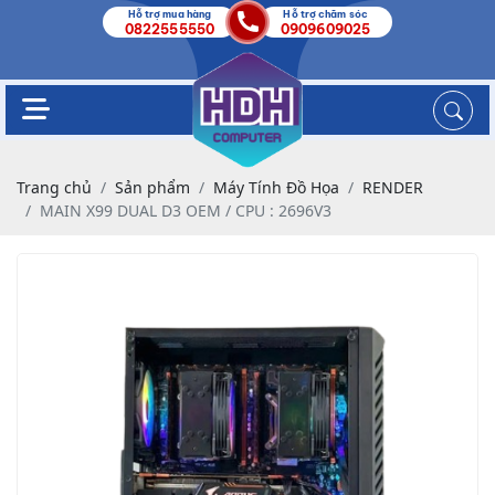
Hỗ trợ mua hàng
Hỗ trợ chăm sóc
0822555550
0909609025
Trang chủ
Sản phẩm
Máy Tính Đồ Họa
RENDER
MAIN X99 DUAL D3 OEM / CPU : 2696V3