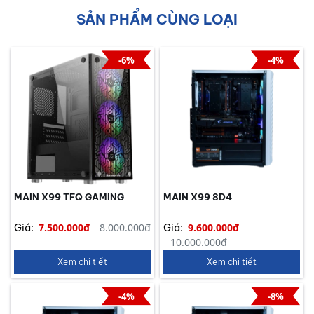
SẢN PHẨM CÙNG LOẠI
-6%
-4%
MAIN X99 TFQ GAMING
MAIN X99 8D4
7.500.000đ
8.000.000đ
9.600.000đ
Giá:
Giá:
10.000.000đ
Xem chi tiết
Xem chi tiết
-4%
-8%