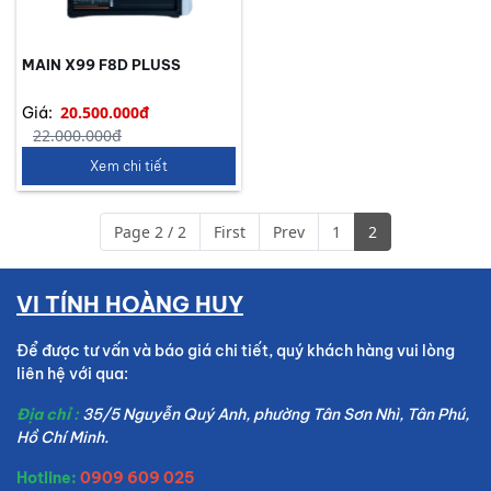
MAIN X99 F8D PLUSS
20.500.000đ
Giá:
22.000.000đ
Xem chi tiết
Page 2 / 2
First
Prev
1
2
VI TÍNH HOÀNG HUY
Để được tư vấn và báo giá chi tiết, quý khách hàng vui lòng
liên hệ với qua:
Địa chỉ :
35/5 Nguyễn Quý Anh, phường Tân Sơn Nhì, Tân Phú,
Hồ Chí Minh.
Hotline:
0909 609 025