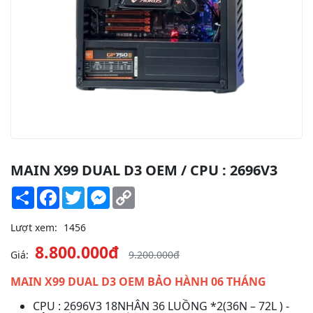
MAIN X99 DUAL D3 OEM / CPU : 2696V3
Share
Facebook
Twitter
Messenger
Copy
Link
Lượt xem:
1456
8.800.000đ
Giá:
9.200.000đ
MAIN X99 DUAL D3 OEM BẢO HÀNH 06 THÁNG
CPU : 2696V3 18NHÂN 36 LUỒNG *2(36N – 72L ) -